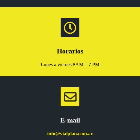
Horarios
Lunes a viernes 8AM – 7 PM
E-mail
info@vialplan.com.ar