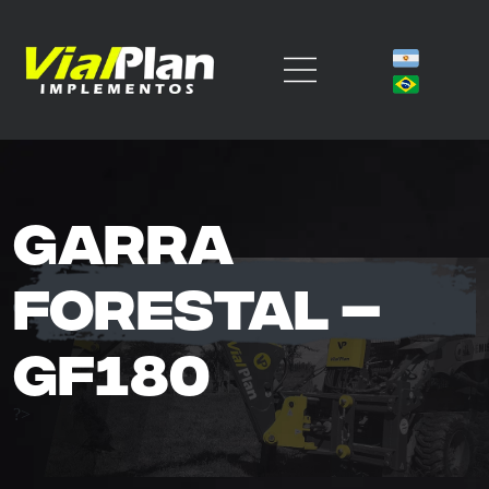
Garra
forestal –
GF180
?>