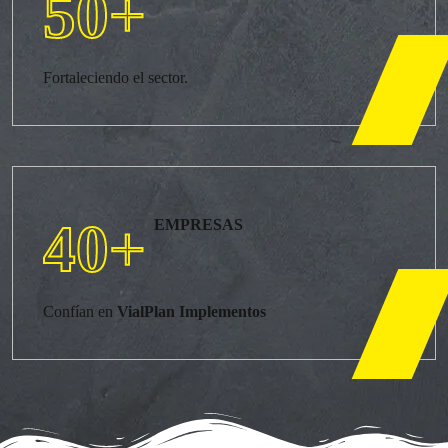
50
+
Fortaleciendo el sector.
40
+
EMPRESAS
Confían en
VialPlan Implementos