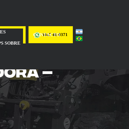
DES
Cotizar
CONTACTO
3447 41-0371
PS SOBRE
dora –