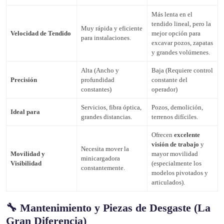
Más lenta en el
tendido lineal, pero la
Muy rápida y eficiente
Velocidad de Tendido
mejor opción para
para instalaciones.
excavar pozos, zapatas
y grandes volúmenes.
Alta (Ancho y
Baja (Requiere control
Precisión
profundidad
constante del
constantes)
operador)
Servicios, fibra óptica,
Pozos, demolición,
Ideal para
grandes distancias.
terrenos difíciles.
Ofrecen
excelente
visión de trabajo
y
Necesita mover la
Movilidad y
mayor movilidad
minicargadora
Visibilidad
(especialmente los
constantemente.
modelos pivotados y
articulados).
🔧 Mantenimiento y Piezas de Desgaste (La
Gran Diferencia)