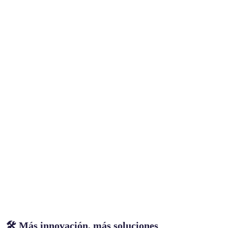
🛠️
Más innovación, más soluciones